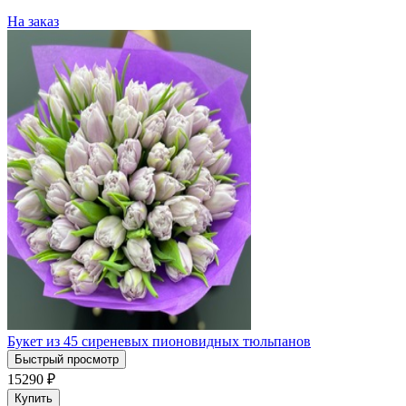
На заказ
Букет из 45 сиреневых пионовидных тюльпанов
Быстрый просмотр
15290
₽
Купить