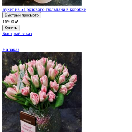
Букет из 51 розового тюльпана в коробке
Быстрый просмотр
16590
₽
Купить
Быстрый заказ
На заказ