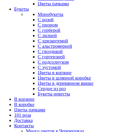
Цветы пачками
Букеты
Монобукеты
С розой
С пионом
С герберой
С лилией
С хризантемой
С альстромерией
С гвоздикой
С гортензией
С подсолнухом
С эустомой
Цветы в корзине
Цветы в шляпной коробке
Цветы в деревянном ящике
Сердце из роз
Букеты невесты
В корзине
В коробке
Цветы пачками
101 роза
Доставка
Контакты
Много цветов в Черемушках