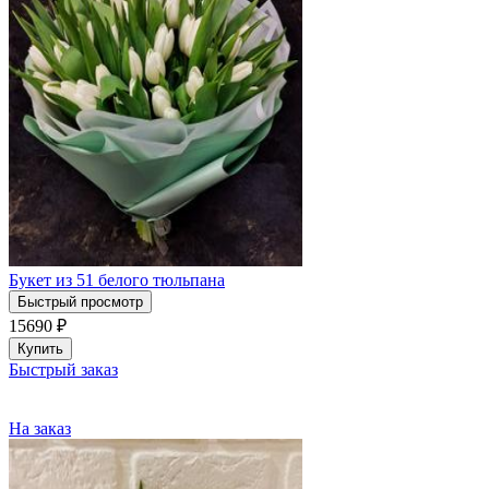
Букет из 51 белого тюльпана
Быстрый просмотр
15690
₽
Купить
Быстрый заказ
На заказ