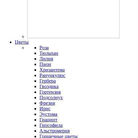
Цветы
Роза
Тюльпан
Лилия
Пион
Хризантема
Ранункулюс
Гербера
Гвоздика
Гортензия
Подсолнух
Фрезия
Ирис
Эустома
Гиацинт
Гипсофила
Альстромерия
Горшечные цветы