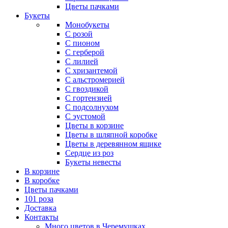
Цветы пачками
Букеты
Монобукеты
С розой
С пионом
С герберой
С лилией
С хризантемой
С альстромерией
С гвоздикой
С гортензией
С подсолнухом
С эустомой
Цветы в корзине
Цветы в шляпной коробке
Цветы в деревянном ящике
Сердце из роз
Букеты невесты
В корзине
В коробке
Цветы пачками
101 роза
Доставка
Контакты
Много цветов в Черемушках