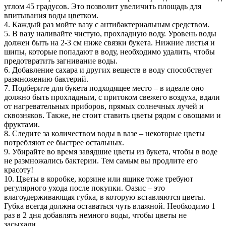
углом 45 градусов. Это позволит увеличить площадь для
впитывания воды цветком.
4. Каждый раз мойте вазу с антибактериальным средством.
5. В вазу наливайте чистую, прохладную воду. Уровень воды
должен быть на 2-3 см ниже связки букета. Нижние листья и
шипы, которые попадают в воду, необходимо удалить, чтобы
предотвратить загнивание воды.
6. Добавление сахара и других веществ в воду способствует
размножению бактерий.
7. Подберите для букета подходящее место – в идеале оно
должно быть прохладным, с притоком свежего воздуха, вдали
от нагревательных приборов, прямых солнечных лучей и
сквозняков. Также, не стоит ставить цветы рядом с овощами и
фруктами.
8. Следите за количеством воды в вазе – некоторые цветы
потребляют ее быстрее остальных.
9. Убирайте во время завядшие цветы из букета, чтобы в воде
не размножались бактерии. Тем самым вы продлите его
красоту!
10. Цветы в коробке, корзине или ящике тоже требуют
регулярного ухода после покупки. Оазис – это
влагоудерживающая губка, в которую вставляются цветы.
Губка всегда должна оставаться чуть влажной. Необходимо 1
раз в 2 дня добавлять немного воды, чтобы цветы не
засыхали.