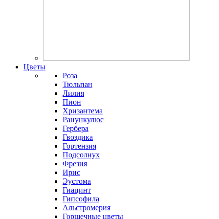
Цветы
Роза
Тюльпан
Лилия
Пион
Хризантема
Ранункулюс
Гербера
Гвоздика
Гортензия
Подсолнух
Фрезия
Ирис
Эустома
Гиацинт
Гипсофила
Альстромерия
Горшечные цветы