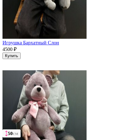
Игрушка Бархатный Слон
4500
₽
Купить
50
50
50
см
см
см