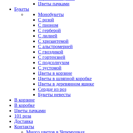
Цветы пачками
Букеты
Монобукеты
С розой
С пионом
С герберой
С лилией
С хризантемой
С альстромерией
С гвоздикой
С гортензией
С подсолнухом
С эустомой
Цветы в корзине
Цветы в шляпной коробке
Цветы в деревянном ящике
Сердце из роз
Букеты невесты
В корзине
В коробке
Цветы пачками
101 роза
Доставка
Контакты
Много цветов в Черемушках