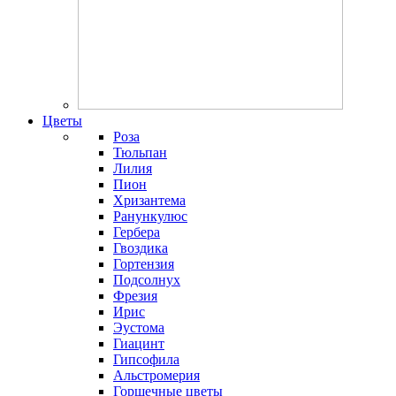
Цветы
Роза
Тюльпан
Лилия
Пион
Хризантема
Ранункулюс
Гербера
Гвоздика
Гортензия
Подсолнух
Фрезия
Ирис
Эустома
Гиацинт
Гипсофила
Альстромерия
Горшечные цветы