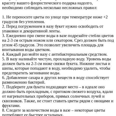
красоту вашего флористического подарка надолго,
необходимо соблюдать несколько несложных правил:
1. Не переносите цветы по улице при температуре ниже +2
градусов без утепления.
2. Перед погружением в вазу букет нужно освободить от
упаковки и декоративной ленты.
3. Ежедневно при смене воды в вазе подрезайте стебли цветов
на 2-3 см острым ножом или секатором. Срез должен быть под
углом 45 градусов. Это позволит увеличить площадь для
впитывания воды цветком.
4. Каждый раз мойте вазу с антибактериальным средством.
5. В вазу наливайте чистую, прохладную воду. Уровень воды
должен быть на 2-3 см ниже связки букета. Нижние листья и
шипы, которые попадают в воду, необходимо удалить, чтобы
предотвратить загнивание воды.
6. Добавление сахара и других веществ в воду способствует
размножению бактерий.
7. Подберите для букета подходящее место – в идеале оно
должно быть прохладным, с притоком свежего воздуха, вдали
от нагревательных приборов, прямых солнечных лучей и
сквозняков. Также, не стоит ставить цветы рядом с овощами и
фруктами.
8. Следите за количеством воды в вазе – некоторые цветы
потребляют ее быстрее остальных.