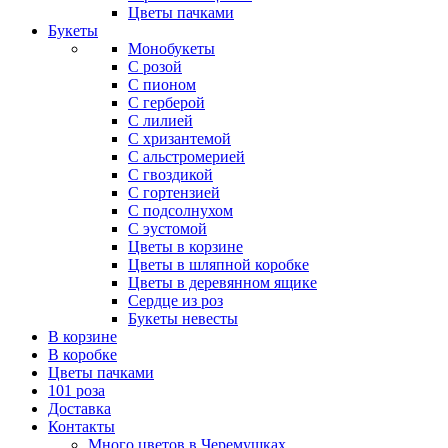
Цветы пачками
Букеты
Монобукеты
С розой
С пионом
С герберой
С лилией
С хризантемой
С альстромерией
С гвоздикой
С гортензией
С подсолнухом
С эустомой
Цветы в корзине
Цветы в шляпной коробке
Цветы в деревянном ящике
Сердце из роз
Букеты невесты
В корзине
В коробке
Цветы пачками
101 роза
Доставка
Контакты
Много цветов в Черемушках