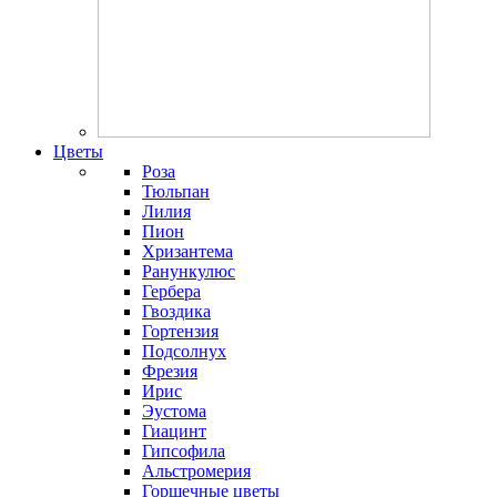
Цветы
Роза
Тюльпан
Лилия
Пион
Хризантема
Ранункулюс
Гербера
Гвоздика
Гортензия
Подсолнух
Фрезия
Ирис
Эустома
Гиацинт
Гипсофила
Альстромерия
Горшечные цветы