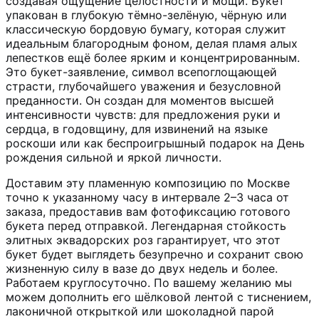
создавая ощущение целостности и мощи. Букет
упакован в глубокую тёмно-зелёную, чёрную или
классическую бордовую бумагу, которая служит
идеальным благородным фоном, делая пламя алых
лепестков ещё более ярким и концентрированным.
Это букет-заявление, символ всепоглощающей
страсти, глубочайшего уважения и безусловной
преданности. Он создан для моментов высшей
интенсивности чувств: для предложения руки и
сердца, в годовщину, для извинений на языке
роскоши или как беспроигрышный подарок на День
рождения сильной и яркой личности.
Доставим эту пламенную композицию по Москве
точно к указанному часу в интервале 2–3 часа от
заказа, предоставив вам фотофиксацию готового
букета перед отправкой. Легендарная стойкость
элитных эквадорских роз гарантирует, что этот
букет будет выглядеть безупречно и сохранит свою
жизненную силу в вазе до двух недель и более.
Работаем круглосуточно. По вашему желанию мы
можем дополнить его шёлковой лентой с тиснением,
лаконичной открыткой или шоколадной парой