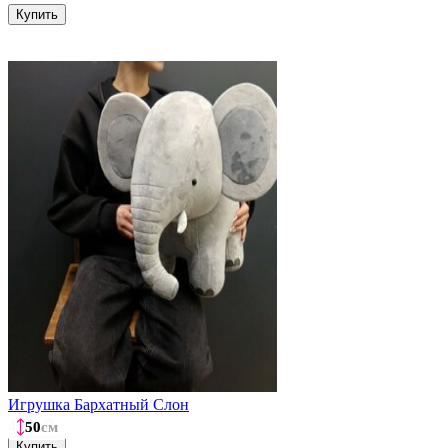
Купить
Игрушка Бархатный Слон
4500
₽
50
50
50
см
см
см
Купить