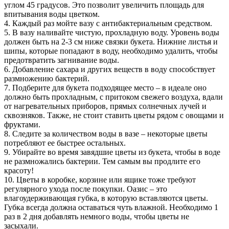
углом 45 градусов. Это позволит увеличить площадь для
впитывания воды цветком.
4. Каждый раз мойте вазу с антибактериальным средством.
5. В вазу наливайте чистую, прохладную воду. Уровень воды
должен быть на 2-3 см ниже связки букета. Нижние листья и
шипы, которые попадают в воду, необходимо удалить, чтобы
предотвратить загнивание воды.
6. Добавление сахара и других веществ в воду способствует
размножению бактерий.
7. Подберите для букета подходящее место – в идеале оно
должно быть прохладным, с притоком свежего воздуха, вдали
от нагревательных приборов, прямых солнечных лучей и
сквозняков. Также, не стоит ставить цветы рядом с овощами и
фруктами.
8. Следите за количеством воды в вазе – некоторые цветы
потребляют ее быстрее остальных.
9. Убирайте во время завядшие цветы из букета, чтобы в воде
не размножались бактерии. Тем самым вы продлите его
красоту!
10. Цветы в коробке, корзине или ящике тоже требуют
регулярного ухода после покупки. Оазис – это
влагоудерживающая губка, в которую вставляются цветы.
Губка всегда должна оставаться чуть влажной. Необходимо 1
раз в 2 дня добавлять немного воды, чтобы цветы не
засыхали.