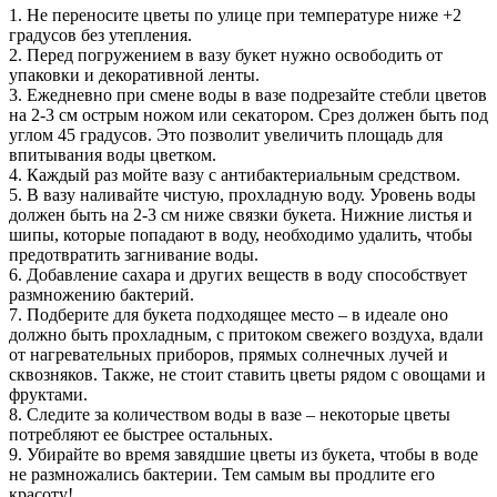
1. Не переносите цветы по улице при температуре ниже +2
градусов без утепления.
2. Перед погружением в вазу букет нужно освободить от
упаковки и декоративной ленты.
3. Ежедневно при смене воды в вазе подрезайте стебли цветов
на 2-3 см острым ножом или секатором. Срез должен быть под
углом 45 градусов. Это позволит увеличить площадь для
впитывания воды цветком.
4. Каждый раз мойте вазу с антибактериальным средством.
5. В вазу наливайте чистую, прохладную воду. Уровень воды
должен быть на 2-3 см ниже связки букета. Нижние листья и
шипы, которые попадают в воду, необходимо удалить, чтобы
предотвратить загнивание воды.
6. Добавление сахара и других веществ в воду способствует
размножению бактерий.
7. Подберите для букета подходящее место – в идеале оно
должно быть прохладным, с притоком свежего воздуха, вдали
от нагревательных приборов, прямых солнечных лучей и
сквозняков. Также, не стоит ставить цветы рядом с овощами и
фруктами.
8. Следите за количеством воды в вазе – некоторые цветы
потребляют ее быстрее остальных.
9. Убирайте во время завядшие цветы из букета, чтобы в воде
не размножались бактерии. Тем самым вы продлите его
красоту!