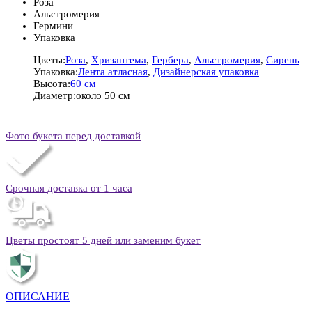
Роза
Альстромерия
Гермини
Упаковка
Цветы:
Роза
,
Хризантема
,
Гербера
,
Альстромерия
,
Сирень
Упаковка:
Лента атласная
,
Дизайнерская упаковка
Высота:
60 см
Диаметр:
около 50 см
Фото букета перед доставкой
Срочная доставка от 1 часа
Цветы простоят 5 дней или заменим букет
ОПИСАНИЕ