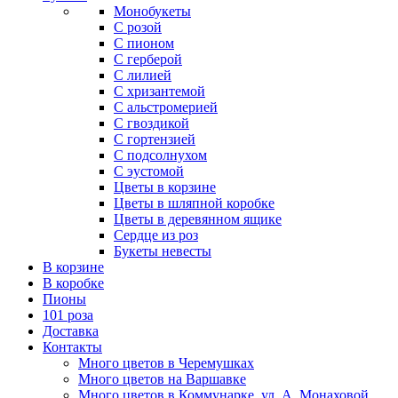
Монобукеты
С розой
С пионом
С герберой
С лилией
С хризантемой
С альстромерией
С гвоздикой
С гортензией
С подсолнухом
С эустомой
Цветы в корзине
Цветы в шляпной коробке
Цветы в деревянном ящике
Сердце из роз
Букеты невесты
В корзине
В коробке
Пионы
101 роза
Доставка
Контакты
Много цветов в Черемушках
Много цветов на Варшавке
Много цветов в Коммунарке. ул. А. Монаховой