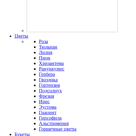
Цветы
Роза
Тюльпан
Лилия
Пион
Хризантема
Ранункулюс
Гербера
Гвоздика
Гортензия
Подсолнух
Фрезия
Ирис
Эустома
Гиацинт
Гипсофила
Альстромерия
Горшечные цветы
Букеты