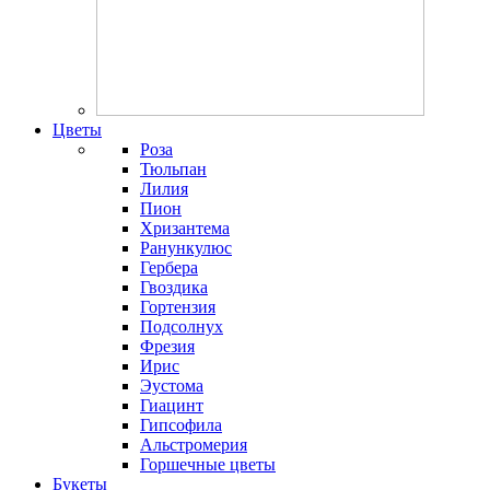
Цветы
Роза
Тюльпан
Лилия
Пион
Хризантема
Ранункулюс
Гербера
Гвоздика
Гортензия
Подсолнух
Фрезия
Ирис
Эустома
Гиацинт
Гипсофила
Альстромерия
Горшечные цветы
Букеты