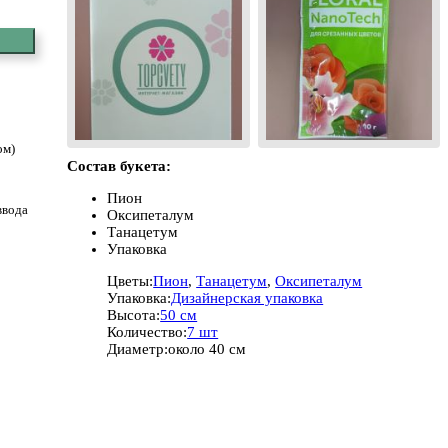
ом)
Состав букета:
Пион
ввода
Оксипеталум
Танацетум
Упаковка
Цветы:
Пион
,
Танацетум
,
Оксипеталум
Упаковка:
Дизайнерская упаковка
Высота:
50 см
Количество:
7 шт
Диаметр:
около 40 см