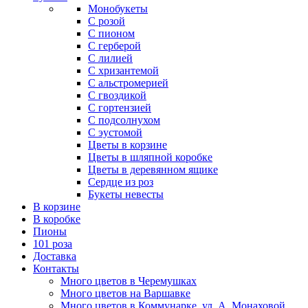
Монобукеты
С розой
С пионом
С герберой
С лилией
С хризантемой
С альстромерией
С гвоздикой
С гортензией
С подсолнухом
С эустомой
Цветы в корзине
Цветы в шляпной коробке
Цветы в деревянном ящике
Сердце из роз
Букеты невесты
В корзине
В коробке
Пионы
101 роза
Доставка
Контакты
Много цветов в Черемушках
Много цветов на Варшавке
Много цветов в Коммунарке. ул. А. Монаховой