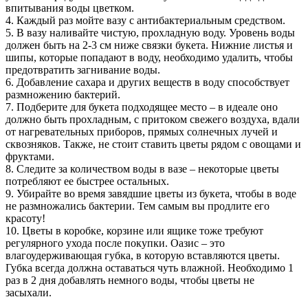
впитывания воды цветком.
4. Каждый раз мойте вазу с антибактериальным средством.
5. В вазу наливайте чистую, прохладную воду. Уровень воды
должен быть на 2-3 см ниже связки букета. Нижние листья и
шипы, которые попадают в воду, необходимо удалить, чтобы
предотвратить загнивание воды.
6. Добавление сахара и других веществ в воду способствует
размножению бактерий.
7. Подберите для букета подходящее место – в идеале оно
должно быть прохладным, с притоком свежего воздуха, вдали
от нагревательных приборов, прямых солнечных лучей и
сквозняков. Также, не стоит ставить цветы рядом с овощами и
фруктами.
8. Следите за количеством воды в вазе – некоторые цветы
потребляют ее быстрее остальных.
9. Убирайте во время завядшие цветы из букета, чтобы в воде
не размножались бактерии. Тем самым вы продлите его
красоту!
10. Цветы в коробке, корзине или ящике тоже требуют
регулярного ухода после покупки. Оазис – это
влагоудерживающая губка, в которую вставляются цветы.
Губка всегда должна оставаться чуть влажной. Необходимо 1
раз в 2 дня добавлять немного воды, чтобы цветы не
засыхали.