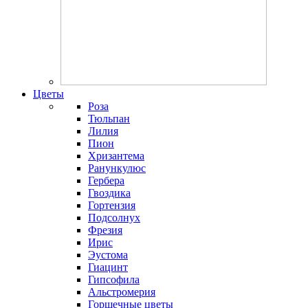
Цветы
Роза
Тюльпан
Лилия
Пион
Хризантема
Ранункулюс
Гербера
Гвоздика
Гортензия
Подсолнух
Фрезия
Ирис
Эустома
Гиацинт
Гипсофила
Альстромерия
Горшечные цветы