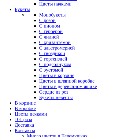
Цветы пачками
Букеты
Монобукеты
С розой
С пионом
С герберой
С лилией
С хризантемой
С альстромерией
С гвоздикой
С гортензией
С подсолнухом
С эустомой
Цветы в корзине
Цветы в шляпной коробке
Цветы в деревянном ящике
Сердце из роз
Букеты невесты
В корзине
В коробке
Цветы пачками
101 роза
Доставка
Контакты
Много цветов в Черемушках