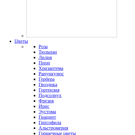
Цветы
Роза
Тюльпан
Лилия
Пион
Хризантема
Ранункулюс
Гербера
Гвоздика
Гортензия
Подсолнух
Фрезия
Ирис
Эустома
Гиацинт
Гипсофила
Альстромерия
Горшечные цветы