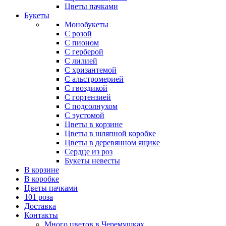
Цветы пачками
Букеты
Монобукеты
С розой
С пионом
С герберой
С лилией
С хризантемой
С альстромерией
С гвоздикой
С гортензией
С подсолнухом
С эустомой
Цветы в корзине
Цветы в шляпной коробке
Цветы в деревянном ящике
Сердце из роз
Букеты невесты
В корзине
В коробке
Цветы пачками
101 роза
Доставка
Контакты
Много цветов в Черемушках