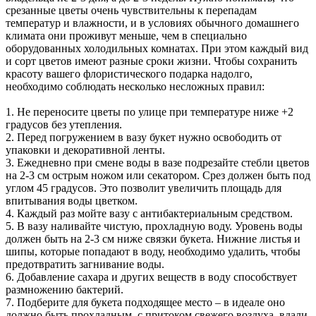
срезанные цветы очень чувствительны к перепадам
температур и влажности, и в условиях обычного домашнего
климата они проживут меньше, чем в специально
оборудованных холодильных комнатах. При этом каждый вид
и сорт цветов имеют разные сроки жизни. Чтобы сохранить
красоту вашего флористического подарка надолго,
необходимо соблюдать несколько несложных правил:
1. Не переносите цветы по улице при температуре ниже +2
градусов без утепления.
2. Перед погружением в вазу букет нужно освободить от
упаковки и декоративной ленты.
3. Ежедневно при смене воды в вазе подрезайте стебли цветов
на 2-3 см острым ножом или секатором. Срез должен быть под
углом 45 градусов. Это позволит увеличить площадь для
впитывания воды цветком.
4. Каждый раз мойте вазу с антибактериальным средством.
5. В вазу наливайте чистую, прохладную воду. Уровень воды
должен быть на 2-3 см ниже связки букета. Нижние листья и
шипы, которые попадают в воду, необходимо удалить, чтобы
предотвратить загнивание воды.
6. Добавление сахара и других веществ в воду способствует
размножению бактерий.
7. Подберите для букета подходящее место – в идеале оно
должно быть прохладным, с притоком свежего воздуха, вдали