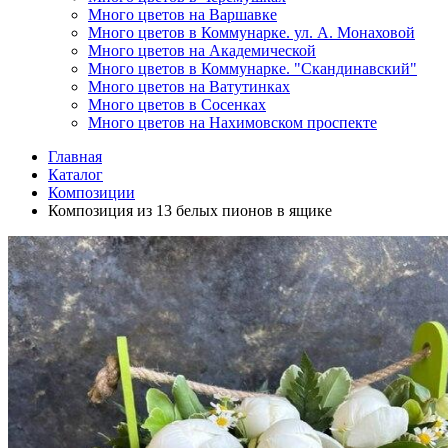
Много цветов на Варшавке
Много цветов в Коммунарке. ул. А. Монаховой
Много цветов на Академической
Много цветов в Коммунарке. "Скандинавский"
Много цветов на Ватутинках
Много цветов в Сосенках
Много цветов на Нахимовском проспекте
Главная
Каталог
Композиции
Композиция из 13 белых пионов в ящике