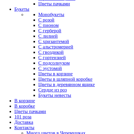
Цветы пачками
Букеты
Монобукеты
С розой
С пионом
С герберой
С лилией
С хризантемой
С альстромерией
С гвоздикой
С гортензией
С подсолнухом
С эустомой
Цветы в корзине
Цветы в шляпной коробке
Цветы в деревянном ящике
Сердце из роз
Букеты невесты
В корзине
В коробке
Цветы пачками
101 роза
Доставка
Контакты
Много цветов в Черемушках