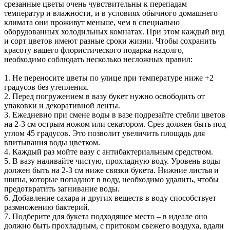
срезанные цветы очень чувствительны к перепадам
температур и влажности, и в условиях обычного домашнего
климата они проживут меньше, чем в специально
оборудованных холодильных комнатах. При этом каждый вид
и сорт цветов имеют разные сроки жизни. Чтобы сохранить
красоту вашего флористического подарка надолго,
необходимо соблюдать несколько несложных правил:
1. Не переносите цветы по улице при температуре ниже +2
градусов без утепления.
2. Перед погружением в вазу букет нужно освободить от
упаковки и декоративной ленты.
3. Ежедневно при смене воды в вазе подрезайте стебли цветов
на 2-3 см острым ножом или секатором. Срез должен быть под
углом 45 градусов. Это позволит увеличить площадь для
впитывания воды цветком.
4. Каждый раз мойте вазу с антибактериальным средством.
5. В вазу наливайте чистую, прохладную воду. Уровень воды
должен быть на 2-3 см ниже связки букета. Нижние листья и
шипы, которые попадают в воду, необходимо удалить, чтобы
предотвратить загнивание воды.
6. Добавление сахара и других веществ в воду способствует
размножению бактерий.
7. Подберите для букета подходящее место – в идеале оно
должно быть прохладным, с притоком свежего воздуха, вдали