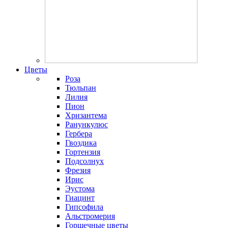
Цветы
Роза
Тюльпан
Лилия
Пион
Хризантема
Ранункулюс
Гербера
Гвоздика
Гортензия
Подсолнух
Фрезия
Ирис
Эустома
Гиацинт
Гипсофила
Альстромерия
Горшечные цветы