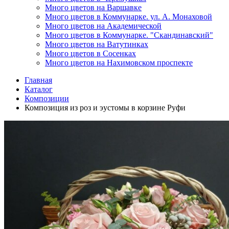
Много цветов на Варшавке
Много цветов в Коммунарке. ул. А. Монаховой
Много цветов на Академической
Много цветов в Коммунарке. "Скандинавский"
Много цветов на Ватутинках
Много цветов в Сосенках
Много цветов на Нахимовском проспекте
Главная
Каталог
Композиции
Композиция из роз и эустомы в корзине Руфи