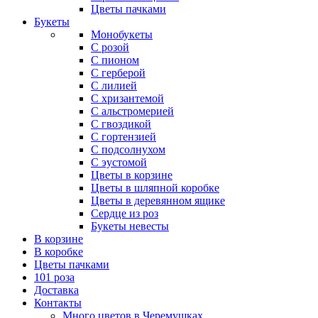
Цветы пачками
Букеты
Монобукеты
С розой
С пионом
С герберой
С лилией
С хризантемой
С альстромерией
С гвоздикой
С гортензией
С подсолнухом
С эустомой
Цветы в корзине
Цветы в шляпной коробке
Цветы в деревянном ящике
Сердце из роз
Букеты невесты
В корзине
В коробке
Цветы пачками
101 роза
Доставка
Контакты
Много цветов в Черемушках