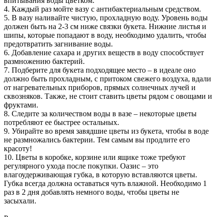
впитывания воды цветком.
4. Каждый раз мойте вазу с антибактериальным средством.
5. В вазу наливайте чистую, прохладную воду. Уровень воды
должен быть на 2-3 см ниже связки букета. Нижние листья и
шипы, которые попадают в воду, необходимо удалить, чтобы
предотвратить загнивание воды.
6. Добавление сахара и других веществ в воду способствует
размножению бактерий.
7. Подберите для букета подходящее место – в идеале оно
должно быть прохладным, с притоком свежего воздуха, вдали
от нагревательных приборов, прямых солнечных лучей и
сквозняков. Также, не стоит ставить цветы рядом с овощами и
фруктами.
8. Следите за количеством воды в вазе – некоторые цветы
потребляют ее быстрее остальных.
9. Убирайте во время завядшие цветы из букета, чтобы в воде
не размножались бактерии. Тем самым вы продлите его
красоту!
10. Цветы в коробке, корзине или ящике тоже требуют
регулярного ухода после покупки. Оазис – это
влагоудерживающая губка, в которую вставляются цветы.
Губка всегда должна оставаться чуть влажной. Необходимо 1
раз в 2 дня добавлять немного воды, чтобы цветы не
засыхали.