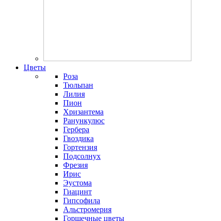
Цветы
Роза
Тюльпан
Лилия
Пион
Хризантема
Ранункулюс
Гербера
Гвоздика
Гортензия
Подсолнух
Фрезия
Ирис
Эустома
Гиацинт
Гипсофила
Альстромерия
Горшечные цветы