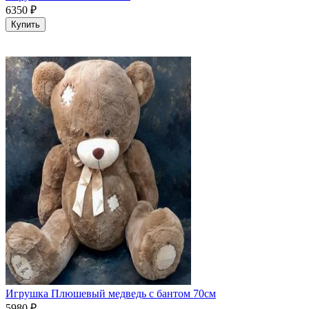
6350
₽
Купить
Игрушка Плюшевый медведь с бантом 70см
5980
₽