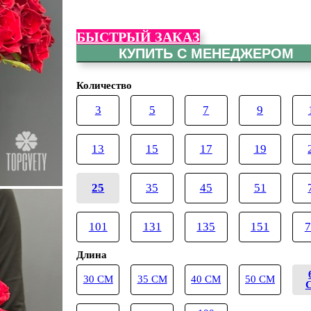
БЫСТРЫЙ ЗАКАЗ
КУПИТЬ С МЕНЕДЖЕРОМ
Количество
3
5
7
9
13
15
17
19
25
35
45
51
101
131
135
151
7
Длина
30 СМ
35 СМ
40 СМ
50 СМ