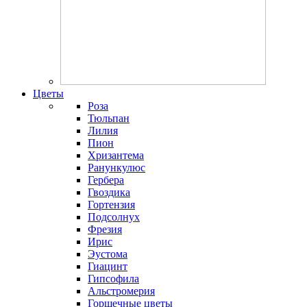
Цветы
Роза
Тюльпан
Лилия
Пион
Хризантема
Ранункулюс
Гербера
Гвоздика
Гортензия
Подсолнух
Фрезия
Ирис
Эустома
Гиацинт
Гипсофила
Альстромерия
Горшечные цветы