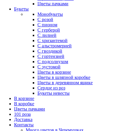
Цветы пачками
Букеты
Монобукеты
С розой
С пионом
С герберой
С лилией
С хризантемой
С альстромерией
С гвоздикой
С гортензией
С подсолнухом
С эустомой
Цветы в корзине
Цветы в шляпной коробке
Цветы в деревянном ящике
Сердце из роз
Букеты невесты
В корзине
В коробке
Цветы пачками
101 роза
Доставка
Контакты
Много цветов в Черемушках