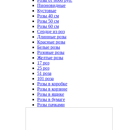
Розы от 8000 руб.
Пионовидные
Кустовые
Розы 40 см
Розы 50 см
Розы 60 см
Сердце из роз
Длинные розы
Красные розы
Белые розы
Розовые розы
Желтые розы
17 роз
25 роз
51 роза
101 роза
Розы в коробке
Розы в корзине
Розы в ящике
Розы в бумаге
Розы пачками